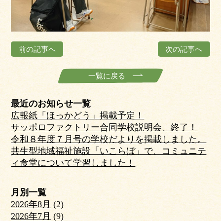
前の記事へ
次の記事へ
一覧に戻る
最近のお知らせ一覧
広報紙「ほっかどう」掲載予定！
サッポロファクトリー合同学校説明会、終了！
令和８年度７月号の学校だよりを掲載しました。
共生型地域福祉施設「いこらぼ」で、コミュニテ
ィ食堂について学習しました！
月別一覧
2026年8月
(2)
2026年7月
(9)