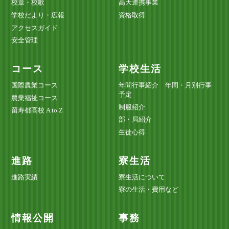
校章・校歌
高大連携事業
学校だより・広報
資格取得
アクセスガイド
安全管理
コース
学校生活
国際農業コース
年間行事紹介 年間・月別行事
予定
農業福祉コース
制服紹介
留寿都高校 A to Z
部・局紹介
生徒心得
進路
寮生活
進路実績
寮生活について
寮の生活・費用など
情報公開
事務