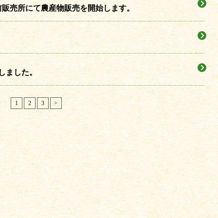
前販売所にて農産物販売を開始します。
しました。
1
2
3
>