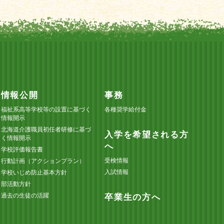
情報公開
事務
福祉系高等学校等の設置に基づく
各種奨学給付金
情報開示
北海道介護職員初任者研修に基づ
入学を希望される方
く情報開示
へ
学校評価報告書
受検情報
行動計画（アクションプラン）
入試情報
学校いじめ防止基本方針
部活動方針
過去の生徒の活躍
卒業生の方へ