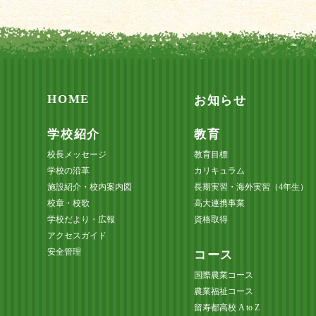
HOME
お知らせ
学校紹介
教育
校長メッセージ
教育目標
学校の沿革
カリキュラム
施設紹介・校内案内図
長期実習・海外実習（4年生）
校章・校歌
高大連携事業
学校だより・広報
資格取得
アクセスガイド
安全管理
コース
国際農業コース
農業福祉コース
留寿都高校 A to Z