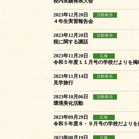
校内実績発表大会
2023年12月20日
活動報告
４年生実習報告会
2023年12月20日
活動報告
税に関する講話
2023年11月20日
広報
令和５年度１１月号の学校だよりを掲
2023年11月14日
活動報告
見学旅行
2023年10月06日
活動報告
環境美化活動
2023年09月29日
広報
令和５年度８・９月号の学校だよりを
2023年08月19日
広報