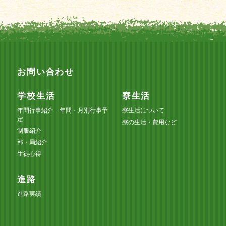
お問い合わせ
学校生活
寮生活
年間行事紹介 年間・月別行事予
寮生活について
定
寮の生活・費用など
制服紹介
部・局紹介
生徒心得
進路
進路実績